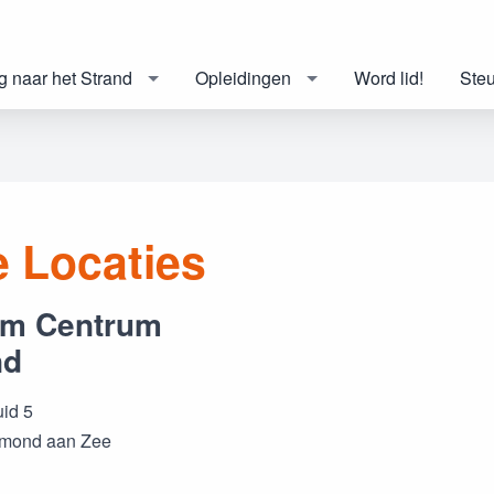
ig naar het Strand
Opleidingen
Word lid!
Ste
 Locaties
em Centrum
nd
id 5
gmond aan Zee