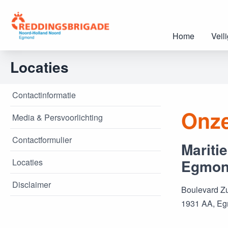
Home
Veil
Locaties
Contactinformatie
Onze
Media & Persvoorlichting
Contactformulier
Mariti
Egmo
Locaties
Disclaimer
Boulevard Zu
1931 AA, E