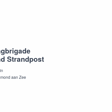
gbrigade
d Strandpost
in
gmond aan Zee